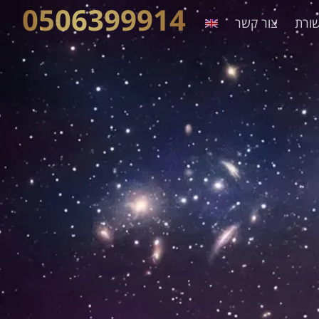
0506399914
ורת
צור קשר