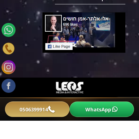
0506399914
WhatsApp