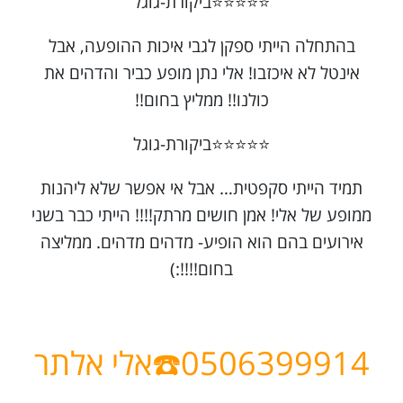
⭐⭐⭐⭐⭐ביקורת-גוגל
בהתחלה הייתי ספקן לגבי איכות ההופעה, אבל
אינטל לא איכזבו! אלי נתן מופע כביר והדהים את
כולנו!! ממליץ בחום!!
⭐⭐⭐⭐⭐ביקורת-גוגל
תמיד הייתי סקפטית… אבל אי אפשר שלא ליהנות
ממופע של אלי! אמן חושים מרתק!!!! הייתי כבר בשני
אירועים בהם הוא הופיע- מדהים מדהים. ממליצה
בחום!!!!:)
0506399914☎️אלי
אלתר