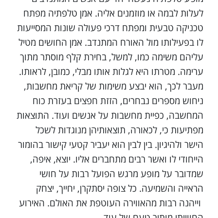
לעלות לבמה או מוזמנים אליה. אמן טלפתיה מפתח
טכניקה טבעית ומפתח דרכי פעולה שונות המסייעות
לו בפעילותו מול האורח המתנדב. אמן החושים מטיל
עליהם משימה כמו, למשל, בחירת קלף מוסתר מתוך
ערימה. מטרתו היא לגלות אותו מבלי, כמובן, לראותו.
מעבר לכך, הוא יבצע משימות של קריאת מחשבות,
ניחוש מספרים נבחרים, הזזת חפצים בעזרת כוח
המחשבה, כפיית מחשבות על אנשים ועוד. התוצאות
מפתיעות כי, לכאורה, תוצאותיהן מנוגדות לשכל
הישר ולהיגיון. בין לבין הוא יעביר קטעי קישור בהומור
הייחודי לו ואשר רבים מתחברים אליו. יוצא, איפה,
שמדובר על מופע מרגש הפועל רבות על חושי
הראייה והשמיעה. כל צופה יסתקרן, יחייך, יצחק
וייהנה רבות מהאווירה העוטפת את האולם. האירוע
החווייתי מותיר טעם של עוד.