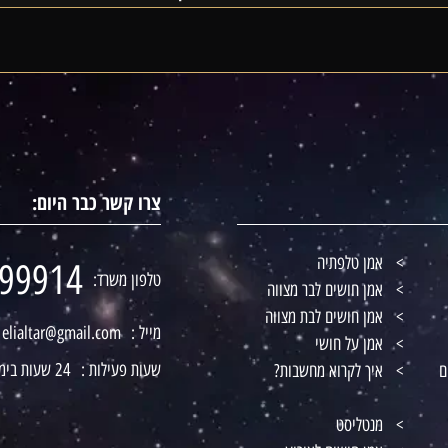
צרו קשר כבר היום:
אמן טלפתיה
99914
טלפון משרד:
אמן חושים לבר מצווה
אמן חושים לבת מצווה
מייל :
elialtar@gmail.com
אמן על חושי
שעות פעילות :
24 שעות ביממה
ם
איך לקרוא מחשבות?
מנטליסט