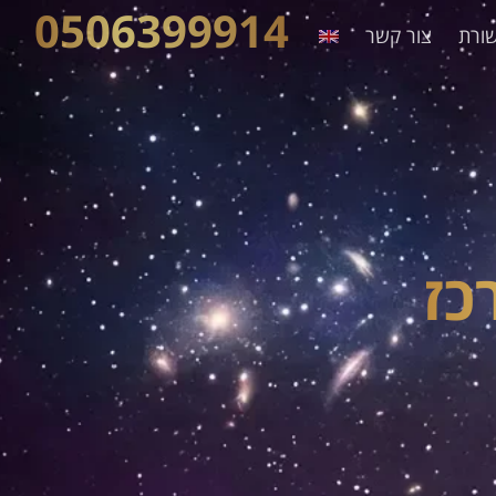
0506399914
ורת
צור קשר
כז