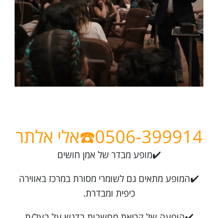
0506-399914☎️אלי
אלתר
✔️מופע מבדר של אמן חושים
✔️המופע מתאים גם לשומרי מסורת במרכז באווירה
כיפית ומבדרת.
✔️הופעה של קריאת מחשבות בדגש על בעל/ת