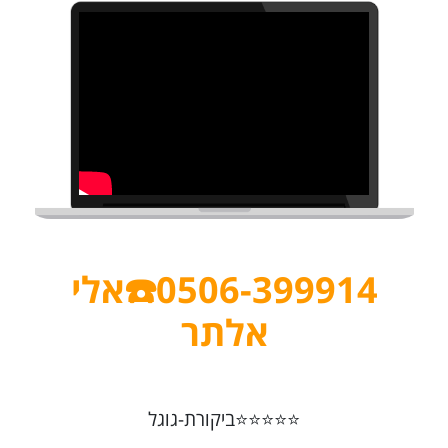
0506-399914☎️אלי
אלתר
⭐⭐⭐⭐⭐ביקורת-גוגל