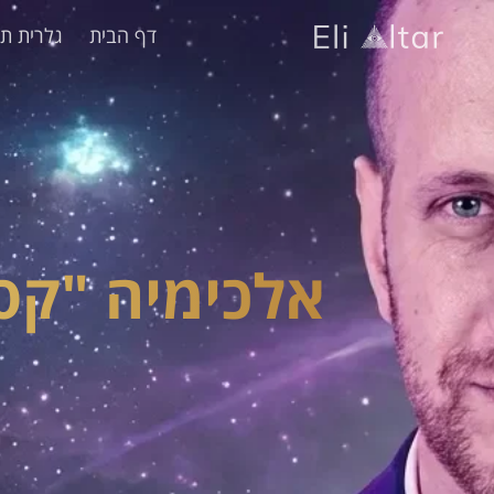
דף הבית
גלרית תמ
אלכימיה "קס