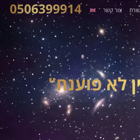
0506399914
ורת
צור קשר
 לא פוענח"